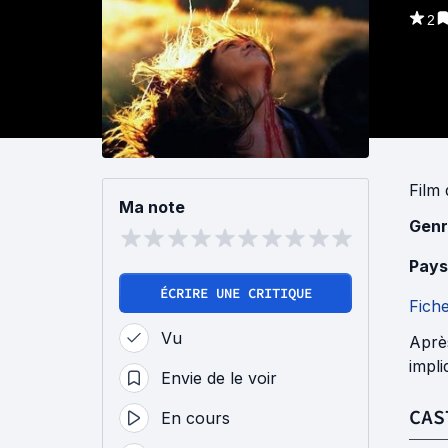
2
Film
Ma note
Genr
Pays
ÉCRIRE UNE CRITIQUE
Fich
Vu
Après
impli
Envie de le voir
CAS
En cours