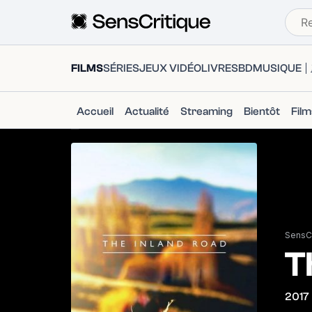
FILMS
SÉRIES
JEUX VIDÉO
LIVRES
BD
MUSIQUE
Accueil
Actualité
Streaming
Bientôt
Fil
SensCr
T
2017