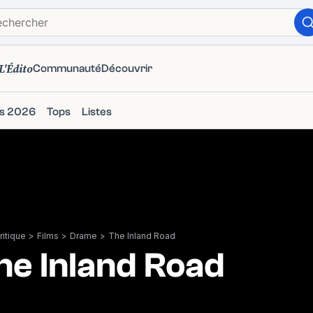
L'Édito
Communauté
Découvrir
ms 2026
Tops
Listes
itique
>
Films
>
Drame
>
The Inland Road
he Inland Road