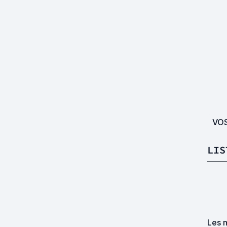
VO
LIS
Les m