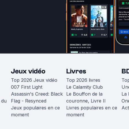
Jeux vidéo
Livres
B
Top 2026 Jeux vidéo
Top 2026 livres
To
007 First Light
Le Calamity Club
Une
Assassin's Creed: Black
Le Bouffon de la
La 
 du
Flag - Resynced
couronne, Livre II
One
Jeux populaires en ce
Livres populaires en ce
Act
moment
moment