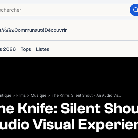
L'Édito
Communauté
Découvrir
ms 2026
Tops
Listes
itique
>
Films
>
Musique
>
The Knife: Silent Shout - An Audio Visual Experience
he Knife: Silent Shou
udio Visual Experie