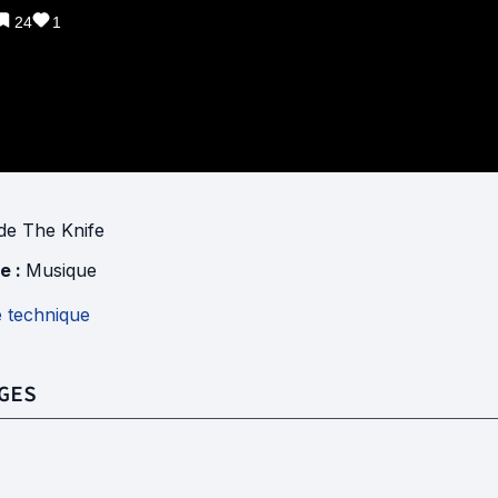
24
1
de
The Knife
e :
Musique
e technique
GES