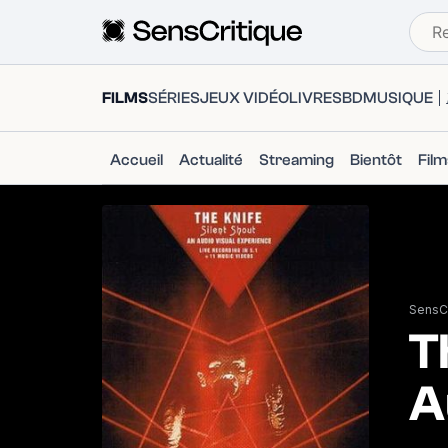
FILMS
SÉRIES
JEUX VIDÉO
LIVRES
BD
MUSIQUE
Accueil
Actualité
Streaming
Bientôt
Fil
SensCr
T
A