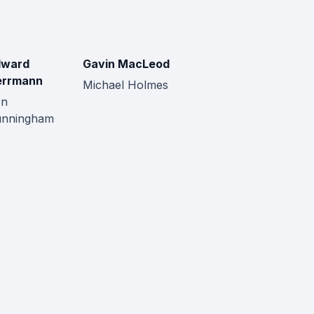
dward
Gavin MacLeod
errmann
Michael Holmes
en
unningham