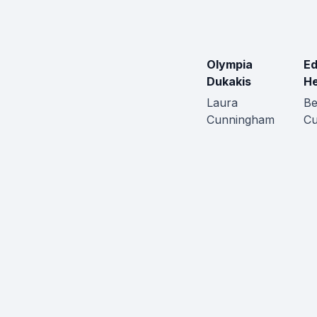
Olympia
E
Dukakis
H
Laura
B
Cunningham
C