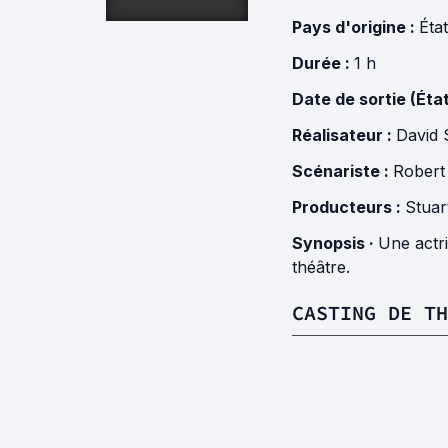
Pays d'origine :
Éta
Durée :
1 h
Date de sortie (Éta
Réalisateur :
David
Scénariste :
Robert
Producteurs :
Stua
Synopsis ·
Une actri
théâtre.
CASTING DE TH