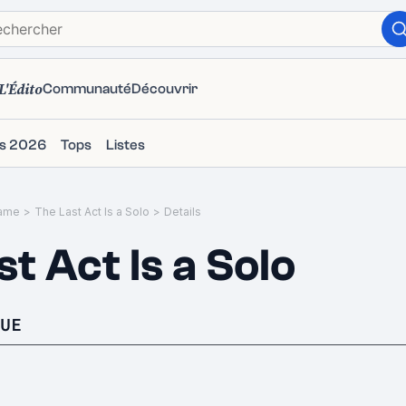
L'Édito
Communauté
Découvrir
ms 2026
Tops
Listes
ame
>
The Last Act Is a Solo
>
Details
t Act Is a Solo
UE