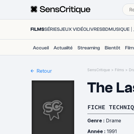
FILMS
SÉRIES
JEUX VIDÉO
LIVRES
BD
MUSIQUE
Accueil
Actualité
Streaming
Bientôt
Fil
SensCritique
>
Films
>
Dr
Retour
The Las
FICHE TECHNIQ
Genre :
Drame
Année :
1991