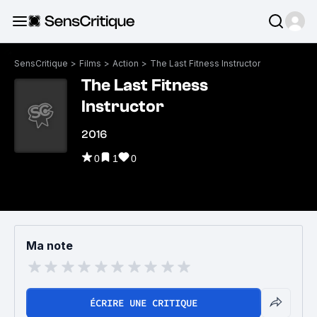
SensCritique
>
Films
>
Action
>
The Last Fitness Instructor
The Last Fitness
Instructor
2016
0
1
0
Ma note
ÉCRIRE UNE CRITIQUE