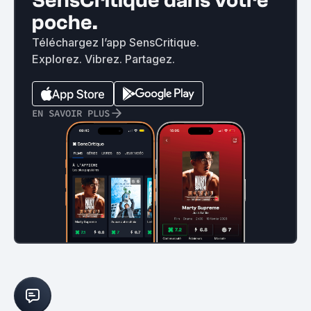
SensCritique dans votre
poche.
Téléchargez l’app SensCritique.
Explorez. Vibrez. Partagez.
EN SAVOIR PLUS