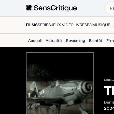
FILMS
SÉRIES
JEUX VIDÉO
LIVRES
BD
MUSIQUE
Accueil
Actualité
Streaming
Bientôt
Fil
SensCr
T
Der l
200