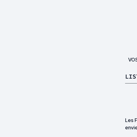
VO
LIS
Les 
envie
Suis