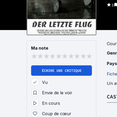
3
Cour
Ma note
Genr
Pays
ÉCRIRE UNE CRITIQUE
Fich
Vu
Un av
Envie de le voir
CAS
En cours
Coup de cœur