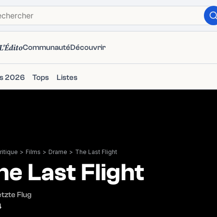
L'Édito
Communauté
Découvrir
ms 2026
Tops
Listes
itique
>
Films
>
Drame
>
The Last Flight
he Last Flight
etzte Flug
4