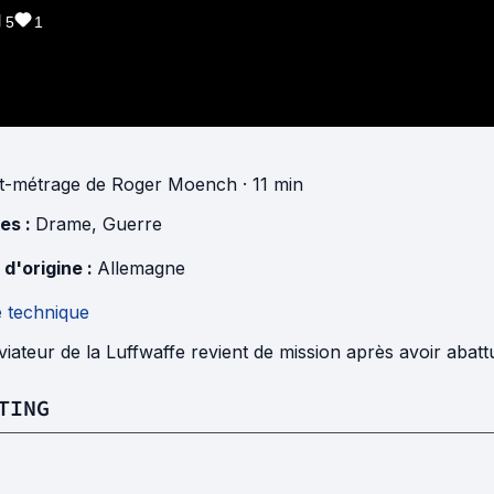
5
1
t-métrage
de
Roger Moench
· 11 min
es :
Drame
,
Guerre
 d'origine :
Allemagne
e technique
iateur de la Luffwaffe revient de mission après avoir abattu
TING