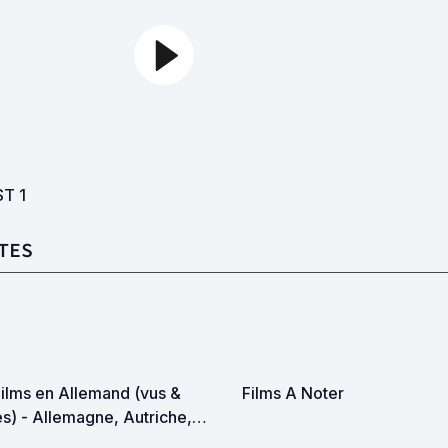
ST
1
TES
Films en Allemand (vus &
Films A Noter
s) - Allemagne, Autriche,
se