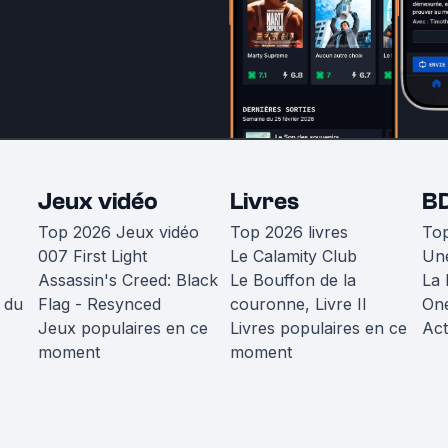
Jeux vidéo
Livres
B
Top 2026 Jeux vidéo
Top 2026 livres
To
007 First Light
Le Calamity Club
Une
Assassin's Creed: Black
Le Bouffon de la
La 
 du
Flag - Resynced
couronne, Livre II
One
Jeux populaires en ce
Livres populaires en ce
Act
moment
moment