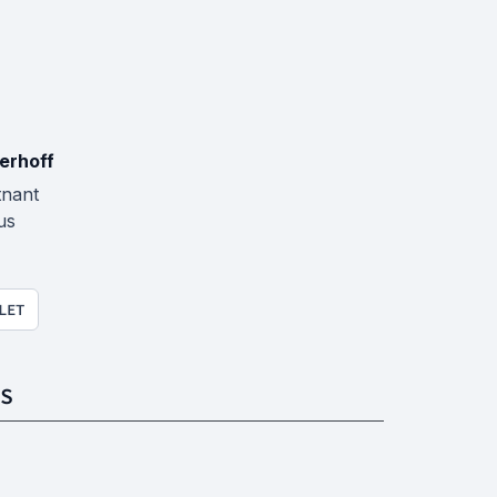
erhoff
tnant
us
LET
S