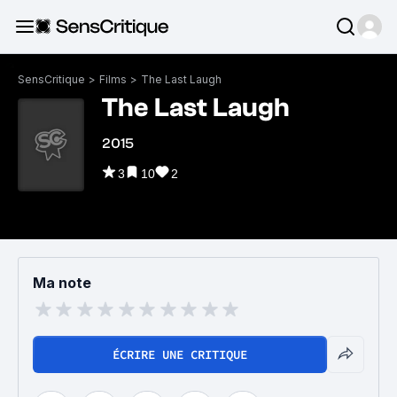
SensCritique
>
Films
>
The Last Laugh
The Last Laugh
2015
3
10
2
Ma note
ÉCRIRE UNE CRITIQUE