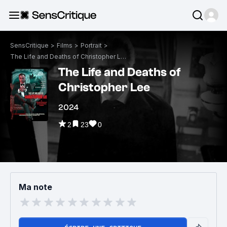
SensCritique
>
Films
>
Portrait
>
The Life and Deaths of Christopher Lee
The Life and Deaths of
Christopher Lee
2024
2
23
0
Ma note