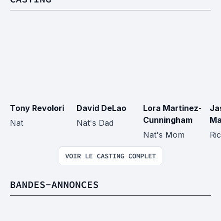
Tony Revolori
David DeLao
Lora Martinez-
Ja
Cunningham
Ma
Nat
Nat's Dad
Nat's Mom
Ri
VOIR LE CASTING COMPLET
BANDES-ANNONCES