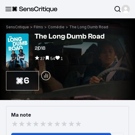
SensCritique
>
Films
>
Comédie
>
The Long Dumb Road
The Long Dumb Road
2018
37
54
1
6
Ma note