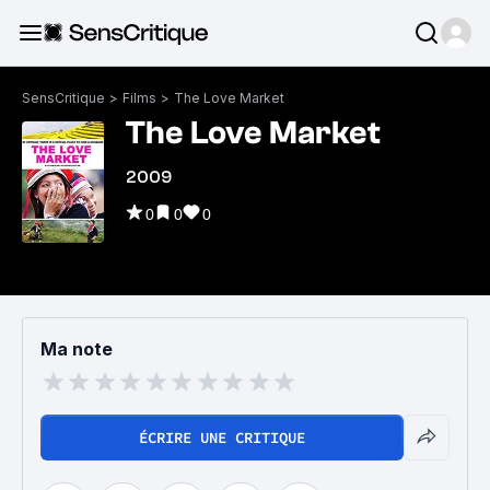
SensCritique
>
Films
>
The Love Market
The Love Market
2009
0
0
0
Ma note
ÉCRIRE UNE CRITIQUE