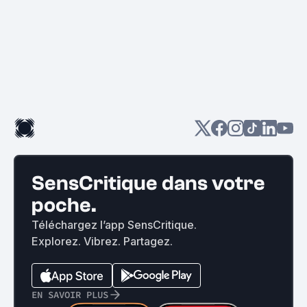
SensCritique dans votre
poche.
Téléchargez l’app SensCritique.
Explorez. Vibrez. Partagez.
EN SAVOIR PLUS