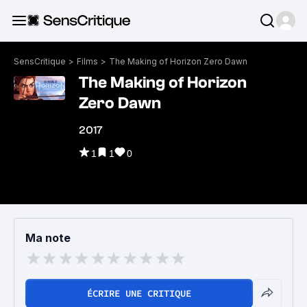
SensCritique
>
Films
>
The Making of Horizon Zero Dawn
The Making of Horizon
Zero Dawn
2017
1
1
0
Ma note
ÉCRIRE UNE CRITIQUE