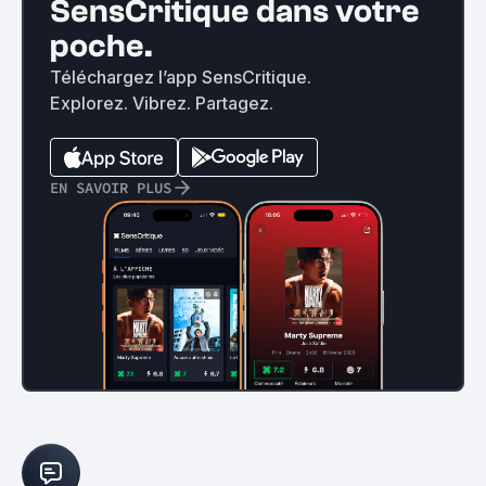
SensCritique dans votre
poche.
Téléchargez l’app SensCritique.
Explorez. Vibrez. Partagez.
EN SAVOIR PLUS