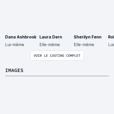
Dana Ashbrook
Laura Dern
Sherilyn Fenn
Ro
Lui-même
Elle-même
Elle-même
Lu
VOIR LE CASTING COMPLET
IMAGES