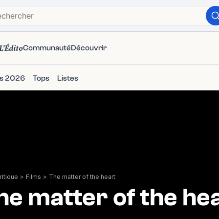
L'Édito
Communauté
Découvrir
ms 2026
Tops
Listes
itique
>
Films
>
The matter of the heart
he matter of the he