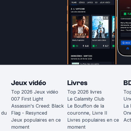
Jeux vidéo
Livres
B
Top 2026 Jeux vidéo
Top 2026 livres
To
007 First Light
Le Calamity Club
Une
Assassin's Creed: Black
Le Bouffon de la
La 
 du
Flag - Resynced
couronne, Livre II
One
Jeux populaires en ce
Livres populaires en ce
Act
moment
moment