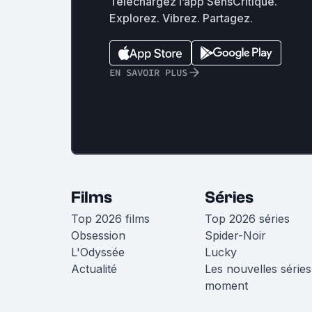
Téléchargez l’app SensCritique.
Explorez. Vibrez. Partagez.
EN SAVOIR PLUS
Films
Séries
Top 2026 films
Top 2026 séries
Obsession
Spider-Noir
L'Odyssée
Lucky
Actualité
Les nouvelles séries
moment