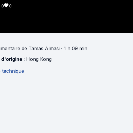
0
0
mentaire
de
Tamas Almasi
· 1 h 09 min
 d'origine :
Hong Kong
e technique