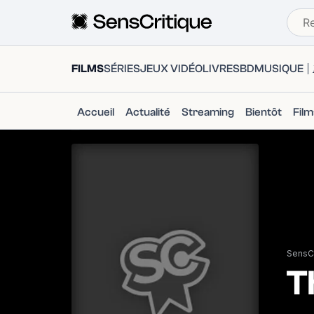
FILMS
SÉRIES
JEUX VIDÉO
LIVRES
BD
MUSIQUE
Accueil
Actualité
Streaming
Bientôt
Fil
SensCr
T