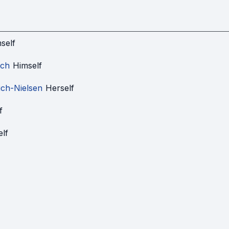
self
ich
Himself
ich-Nielsen
Herself
f
lf