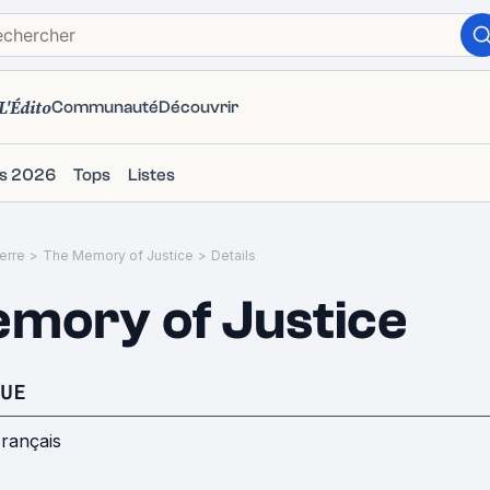
L'Édito
Communauté
Découvrir
ms 2026
Tops
Listes
erre
>
The Memory of Justice
>
Details
mory of Justice
UE
rançais