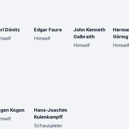
rl Dönitz
Edgar Faure
John Kenneth
Herma
Galbraith
Göring
mself
Himself
Himself
Himsel
gen Kogon
Hans-Joachim
Kulenkampff
mself
Schauspieler