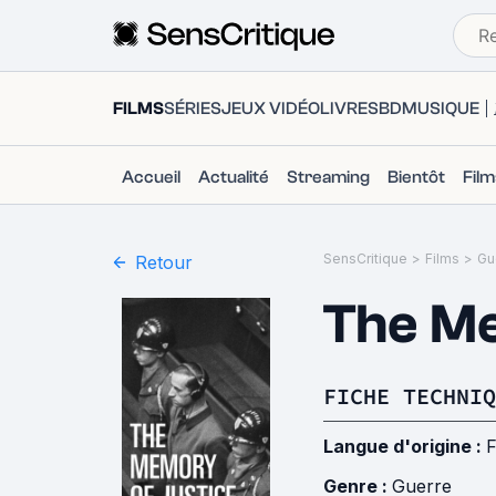
FILMS
SÉRIES
JEUX VIDÉO
LIVRES
BD
MUSIQUE
Accueil
Actualité
Streaming
Bientôt
Fil
SensCritique
>
Films
>
Gu
Retour
The Me
FICHE TECHNIQ
Langue d'origine :
F
Genre :
Guerre