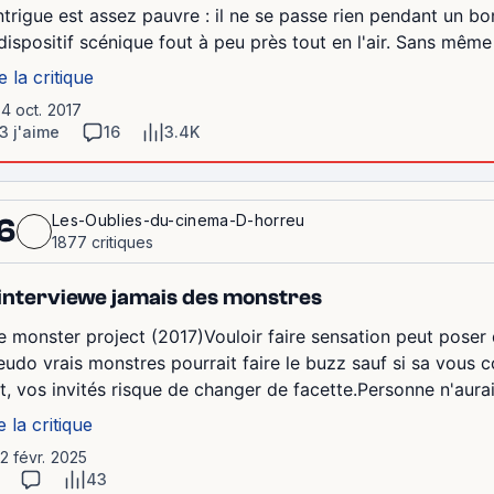
intrigue est assez pauvre : il ne se passe rien pendant un
 dispositif scénique fout à peu près tout en l'air. Sans même pa
e la critique
14 oct. 2017
3 j'aime
16
3.4K
Les-Oublies-du-cinema-D-horreu
6
1877 critiques
interviewe jamais des monstres
e monster project (2017)Vouloir faire sensation peut poser d
eudo vrais monstres pourrait faire le buzz sauf si sa vous c
it, vos invités risque de changer de facette.Personne n'aurai
e la critique
12 févr. 2025
43