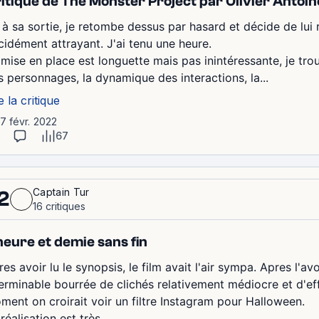
itique de The Monster Project par Olivier Antoin
 à sa sortie, je retombe dessus par hasard et décide de lu
cidément attrayant. J'ai tenu une heure.
mise en place est longuette mais pas inintéressante, je trouv
s personnages, la dynamique des interactions, la...
e la critique
17 févr. 2022
67
Captain Tur
2
16 critiques
heure et demie sans fin
res avoir lu le synopsis, le film avait l'air sympa. Apres l
terminable bourrée de clichés relativement médiocre et d'eff
ment on croirait voir un filtre Instagram pour Halloween.
réalisation est très...