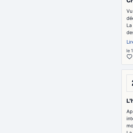
Cr
Vu
dé
La 
de
Lir
le 
L'
Ap
in
mo
La 