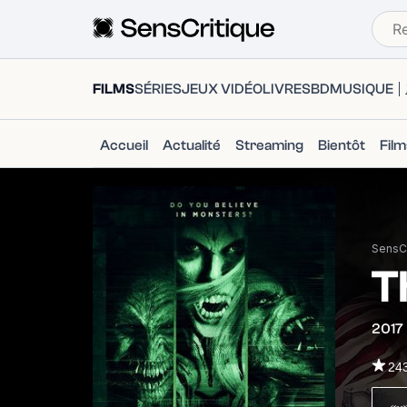
FILMS
SÉRIES
JEUX VIDÉO
LIVRES
BD
MUSIQUE
Accueil
Actualité
Streaming
Bientôt
Fil
SensCr
T
2017
24