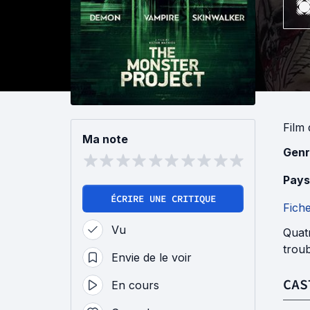
Film
Ma note
Genr
Pays
ÉCRIRE UNE CRITIQUE
Fich
Vu
Quat
troub
Envie de le voir
CAS
En cours