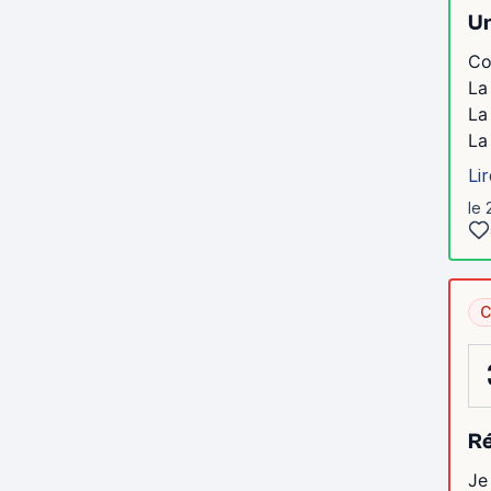
Un
Co
La
La
La
Lir
le
C
R
Je