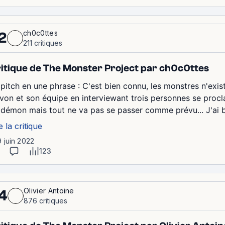
ch0c0ttes
2
211 critiques
itique de The Monster Project par ch0c0ttes
 pitch en une phrase : C'est bien connu, les monstres n'exis
von et son équipe en interviewant trois personnes se procl
 démon mais tout ne va pas se passer comme prévu... J'ai bie
e la critique
9 juin 2022
123
Olivier Antoine
4
876 critiques