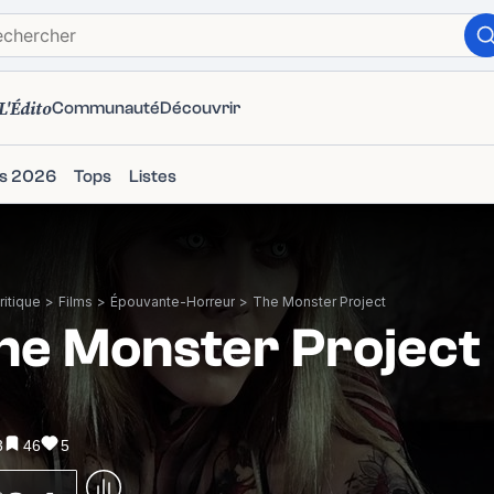
L'Édito
Communauté
Découvrir
ms 2026
Tops
Listes
itique
>
Films
>
Épouvante-Horreur
>
The Monster Project
he Monster Project
3
46
5