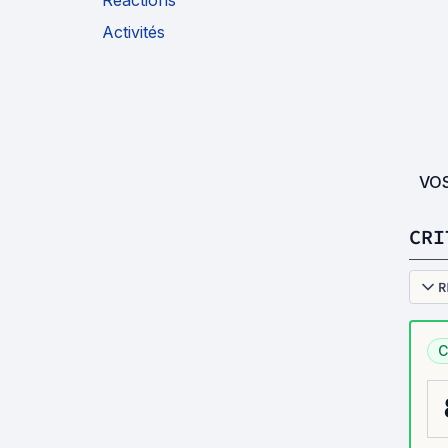
Réactions
Activités
VO
CRI
R
C