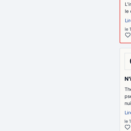
L'
le
Lir
le 
N'
Th
ps
nu
Lir
le 