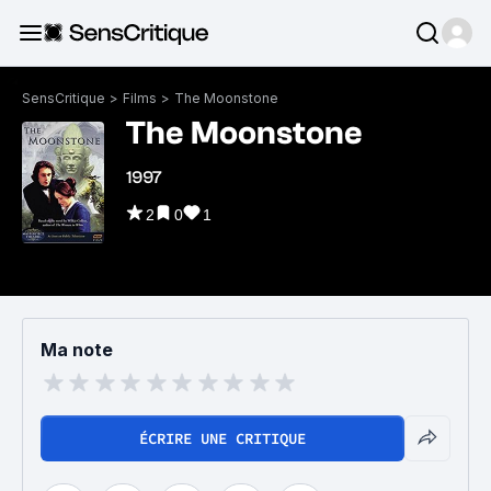
SensCritique
>
Films
>
The Moonstone
The Moonstone
1997
2
0
1
Ma note
ÉCRIRE UNE CRITIQUE