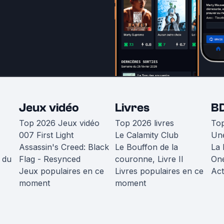
Jeux vidéo
Livres
B
Top 2026 Jeux vidéo
Top 2026 livres
To
007 First Light
Le Calamity Club
Une
Assassin's Creed: Black
Le Bouffon de la
La 
 du
Flag - Resynced
couronne, Livre II
One
Jeux populaires en ce
Livres populaires en ce
Act
moment
moment