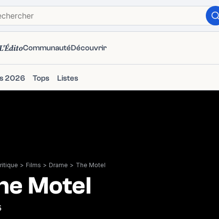
L'Édito
Communauté
Découvrir
ms 2026
Tops
Listes
itique
>
Films
>
Drame
>
The Motel
he Motel
5