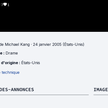
7
1
de
Michael Kang
· 24 janvier 2005 (États-Unis)
e :
Drame
 d'origine :
États-Unis
e technique
DES-ANNONCES
IMAGE