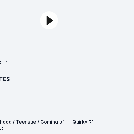
ST
1
TES
dhood / Teenage / Coming of
Quirky 🤪
🌱