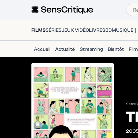
FILMS
SÉRIES
JEUX VIDÉO
LIVRES
BD
MUSIQUE
Accueil
Actualité
Streaming
Bientôt
Fil
SensCr
T
200