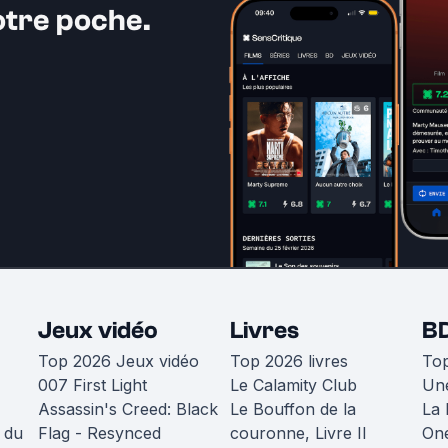
otre poche.
Jeux vidéo
Livres
B
Top 2026 Jeux vidéo
Top 2026 livres
To
007 First Light
Le Calamity Club
Une
Assassin's Creed: Black
Le Bouffon de la
La 
 du
Flag - Resynced
couronne, Livre II
One