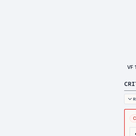
VF
CRI
R
C