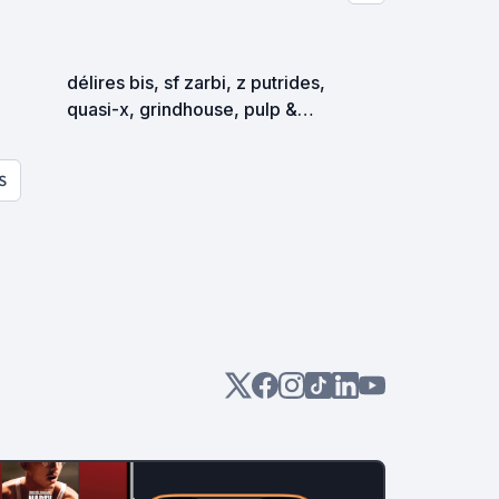
délires bis, sf zarbi, z putrides,
quasi-x, grindhouse, pulp &
exploitation en tous genres
S