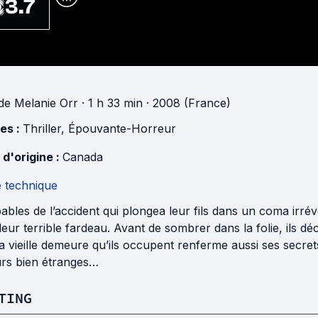
3.7
de
Melanie Orr
· 1 h 33 min
· 2008 (France)
es :
Thriller
,
Épouvante-Horreur
 d'origine :
Canada
e technique
ables de l’accident qui plongea leur fils dans un coma irr
leur terrible fardeau. Avant de sombrer dans la folie, ils dé
a vieille demeure qu’ils occupent renferme aussi ses secre
s bien étranges…
TING