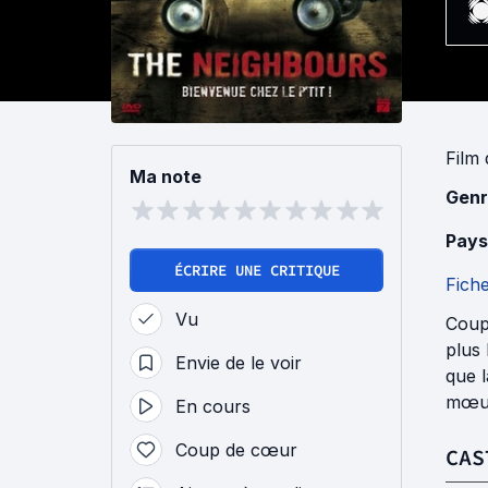
Film
Ma note
Genr
Pays
ÉCRIRE UNE CRITIQUE
Fich
Vu
Coup
plus 
Envie de le voir
que l
mœur
En cours
Coup de cœur
CAS