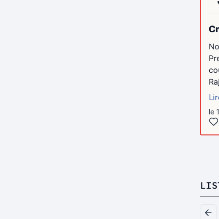
Cr
No
Pr
co
Ra
Lir
le 
LIS