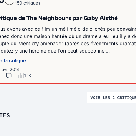
459 critiques
itique de The Neighbours par Gaby Aisthé
us avons avec ce film un méli mélo de clichés peu convain
enez donc une maison hantée où un drame a eu lieu il y a d
uple qui vient d'y aménager (après des évènements dramati
joutez y une héroïne que l'on peut soupçonner...
e la critique
1 avr. 2014
1.1K
VOIR LES 2 CRITIQU
TES