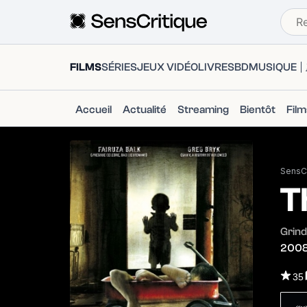
FILMS
SÉRIES
JEUX VIDÉO
LIVRES
BD
MUSIQUE
Accueil
Actualité
Streaming
Bientôt
Fil
SensCr
T
Grin
200
35