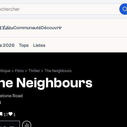
L'Édito
Communauté
Découvrir
ms 2026
Tops
Listes
itique
>
Films
>
Thriller
>
The Neighbours
he Neighbours
dstone Road
8
17
1