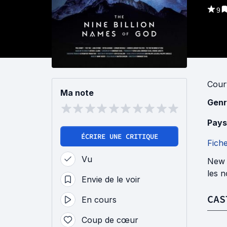
9
Cour
Ma note
Genr
Pays
ÉCRIRE UNE CRITIQUE
Fich
Vu
New Y
les n
Envie de le voir
CAS
En cours
Coup de cœur