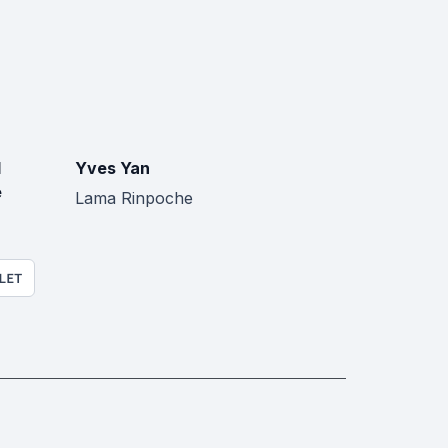
d
Yves Yan
e
Lama Rinpoche
LET