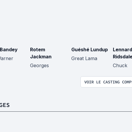
 Bandey
Rotem
Guéshé Lundup
Lennar
Jackman
Ridsdal
Warner
Great Lama
Georges
Chuck
VOIR LE CASTING COMP
GES