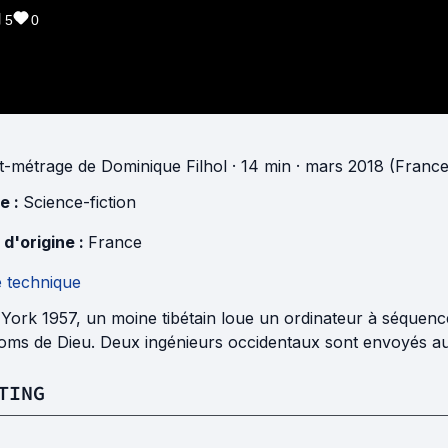
5
0
t-métrage
de
Dominique Filhol
· 14 min
· mars 2018 (France
e :
Science-fiction
 d'origine :
France
e technique
ork 1957, un moine tibétain loue un ordinateur à séquence 
oms de Dieu. Deux ingénieurs occidentaux sont envoyés au T
TING