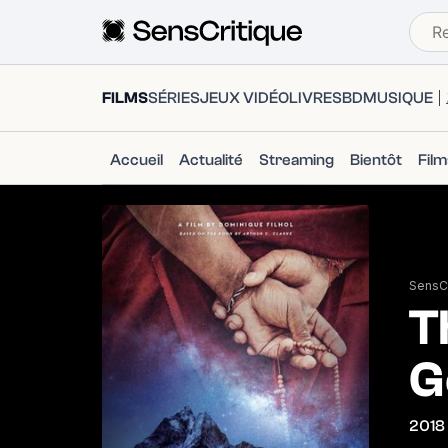
FILMS
SÉRIES
JEUX VIDÉO
LIVRES
BD
MUSIQUE
Accueil
Actualité
Streaming
Bientôt
Fil
SensCr
T
G
2018