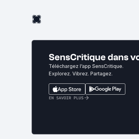
SensCritique dans v
Téléchargez l’app SensCritique.
Explorez. Vibrez. Partagez.
EN SAVOIR PLUS