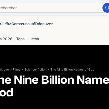
L'Édito
Communauté
Découvrir
ms 2026
Tops
Listes
itique
>
Films
>
Science-fiction
>
The Nine Billion Names of God
he Nine Billion Name
od