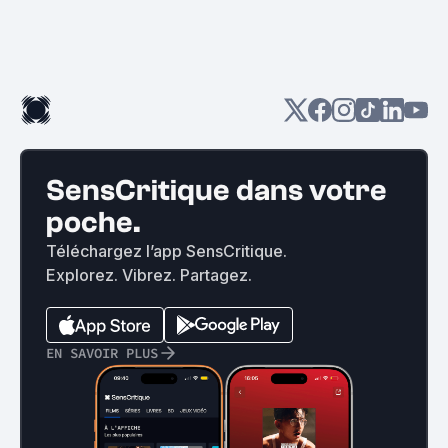
SensCritique dans votre
poche.
Téléchargez l’app SensCritique.
Explorez. Vibrez. Partagez.
EN SAVOIR PLUS