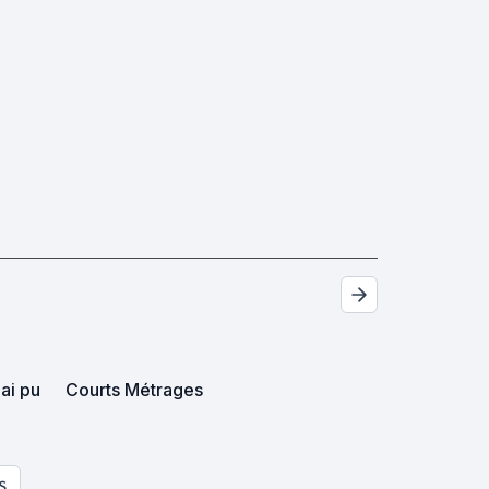
ai pu
Courts Métrages
S