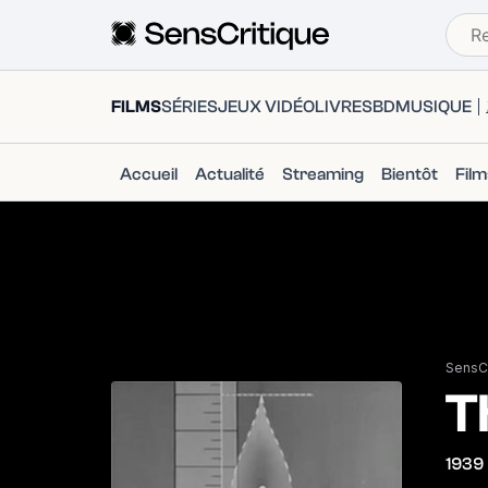
FILMS
SÉRIES
JEUX VIDÉO
LIVRES
BD
MUSIQUE
Accueil
Actualité
Streaming
Bientôt
Fil
SensCr
T
1939