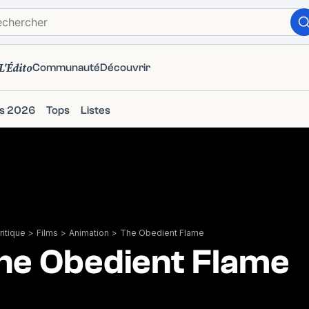
L'Édito
Communauté
Découvrir
ms 2026
Tops
Listes
itique
>
Films
>
Animation
>
The Obedient Flame
he Obedient Flame