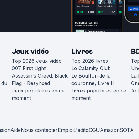
Jeux vidéo
Livres
B
Top 2026 Jeux vidéo
Top 2026 livres
To
007 First Light
Le Calamity Club
Une
Assassin's Creed: Black
Le Bouffon de la
La 
 du
Flag - Resynced
couronne, Livre II
One
Jeux populaires en ce
Livres populaires en ce
Act
moment
moment
nsion
Aide
Nous contacter
Emploi
L'édito
CGU
Amazon
SOTA