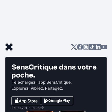
SensCritique dans votre
poche.
Téléchargez l’app SensCritique.
Explorez. Vibrez. Partagez.
EN SAVOIR PLUS