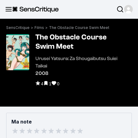
SensCritique
>
Films
>
The Obstacle Course Swim Meet
The Obstacle Course
Swim Meet
Urusei Yatsura: Za Shougaibutsu Suiei
Taikai
2008
4
1
0
Ma note