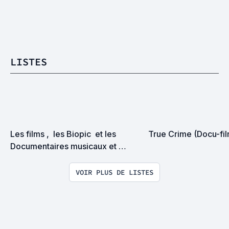
LISTES
Les films ,  les Biopic  et les 
True Crime (Docu-fi
Documentaires musicaux et 
sociaux ainsi que les pièces de 
théâtre que j'adore
VOIR PLUS DE LISTES