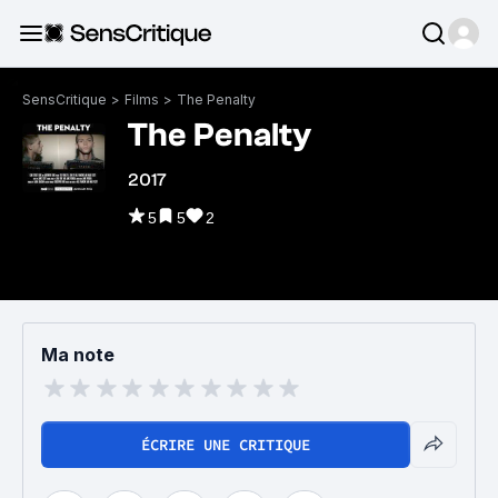
SensCritique
>
Films
>
The Penalty
The Penalty
2017
5
5
2
Ma note
ÉCRIRE UNE CRITIQUE