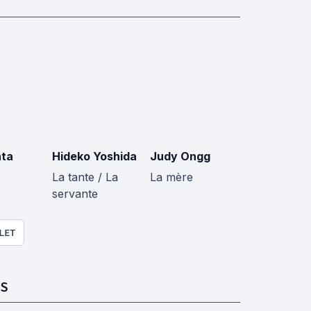
ta
Hideko Yoshida
Judy Ongg
La tante / La
La mère
servante
LET
S