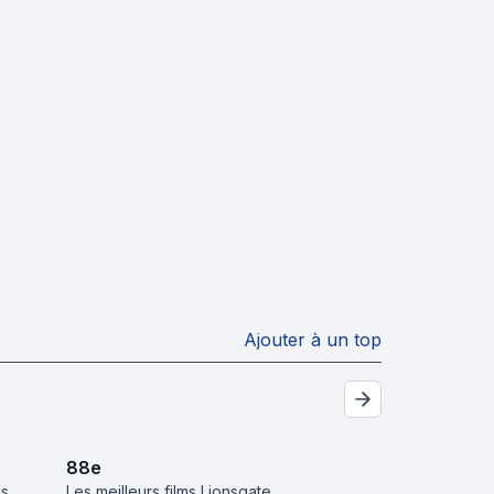
Ajouter à un top
88
e
is
Les meilleurs films Lionsgate