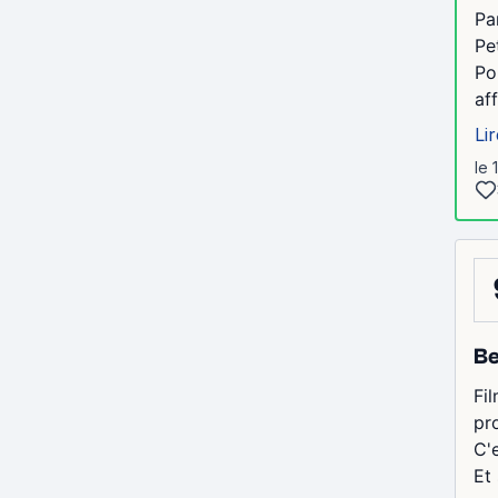
Pa
Pe
Po
af
Lir
le 
Be
Fi
pr
C'
Et 