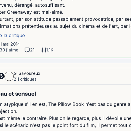
rvenu, dérangé, autosuffisant.
ter Greenaway est mal-aimé.
urtant, par son attitude passablement provocatrice, par ses
firmations prétentieuses au sujet du cinéma et de l'art, par 
e la critique
11 mai 2014
30 j'aime
21
1.1K
G_Savoureux
9
211 critiques
au et sensuel
lm atypique s'il en est, The Pillow Book n'est pas du genre à
ojection.
est même le contraire. Plus on le regarde, plus il dévoile un
si le scénario n'est pas le point fort du film, il permet tou