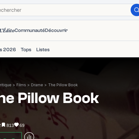
L'Édito
Communauté
Découvrir
ms 2026
Tops
Listes
itique
>
Films
>
Drame
>
The Pillow Book
he Pillow Book
2
813
69