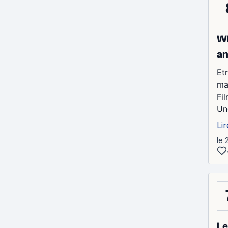
Wh
an
Et
mai
Fi
Une
Lir
le 
Le