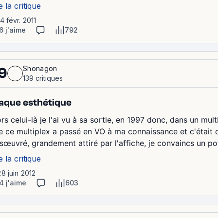
e la critique
14 févr. 2011
6 j'aime
792
Shonagon
9
139 critiques
aque esthétique
rs celui-là je l'ai vu à sa sortie, en 1997 donc, dans un mult
e ce multiplex a passé en VO à ma connaissance et c'était déj
sœuvré, grandement attiré par l'affiche, je convaincs un p
e la critique
28 juin 2012
4 j'aime
603