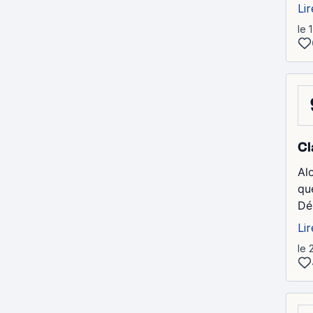
Lir
le 
Cl
Alo
qu
Dé
Lir
le 