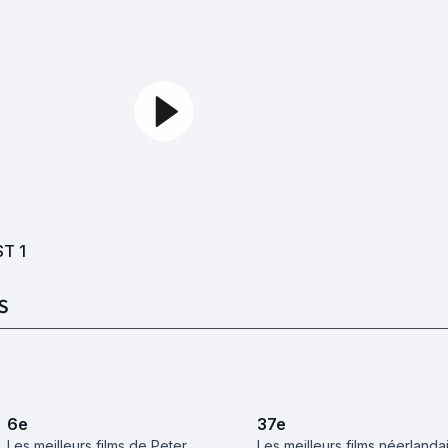
ST
1
S
6
e
37
e
Les meilleurs films de Peter
Les meilleurs films néerlanda