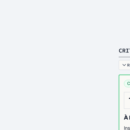
CRI
R
C
À 
In