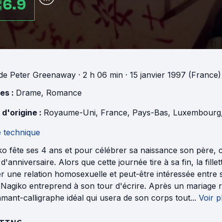
6.9
de
Peter Greenaway
· 2 h 06 min
· 15 janvier 1997 (France)
es :
Drame
,
Romance
 d'origine :
Royaume-Uni
,
France
,
Pays-Bas
,
Luxembourg
e technique
o fête ses 4 ans et pour célébrer sa naissance son père, c
'anniversaire. Alors que cette journée tire à sa fin, la fille
r une relation homosexuelle et peut-être intéressée entre 
 Nagiko entreprend à son tour d'écrire. Après un mariage ra
amant-calligraphe idéal qui usera de son corps tout...
Voir p