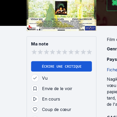
Film
Ma note
Genr
Pays
ÉCRIRE UNE CRITIQUE
Fich
Vu
Nagik
vœu d
Envie de le voir
papie
tard,
En cours
de l'
Coup de cœur