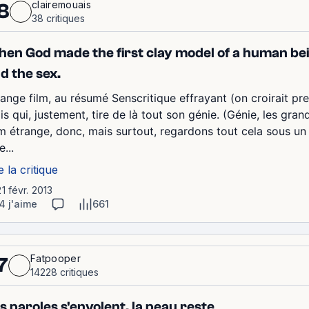
clairemouais
8
38 critiques
en God made the first clay model of a human being
d the sex.
range film, au résumé Senscritique effrayant (on croirait pr
s qui, justement, tire de là tout son génie. (Génie, les grand
lm étrange, donc, mais surtout, regardons tout cela sous un a
...
e la critique
21 févr. 2013
4 j'aime
661
Fatpooper
7
14228 critiques
s paroles s'envolent, la peau reste