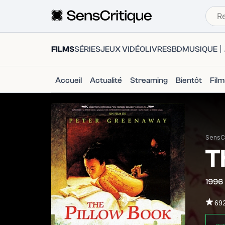
FILMS
SÉRIES
JEUX VIDÉO
LIVRES
BD
MUSIQUE
Accueil
Actualité
Streaming
Bientôt
Fil
SensCr
T
1996
69