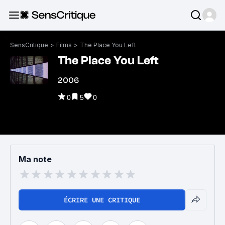
SensCritique
>
Films
>
The Place You Left
The Place You Left
2006
0
5
0
Ma note
ÉCRIRE UNE CRITIQUE