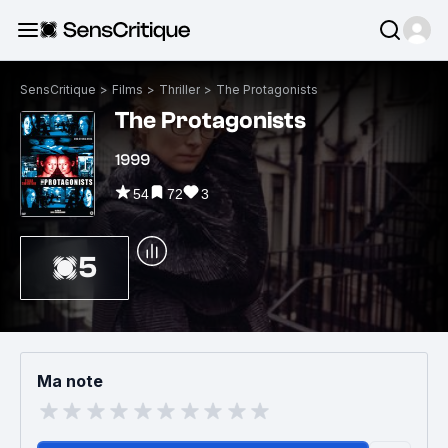
SensCritique
>
Films
>
Thriller
>
The Protagonists
The Protagonists
1999
54
72
3
5
Ma note