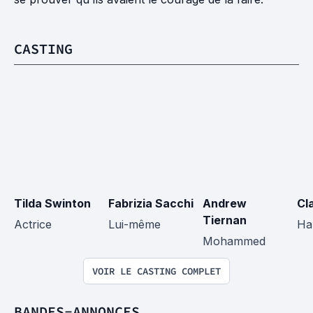
CASTING
Tilda Swinton
Fabrizia Sacchi
Andrew 
Cl
Tiernan
Actrice
Lui-même
Ha
Mohammed
VOIR LE CASTING COMPLET
BANDES-ANNONCES