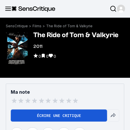
SensCritique
>
Films
>
The Ride of Tom & Valkyrie
The Ride of Tom & Valkyrie
2011
0
0
0
Ma note
ÉCRIRE UNE CRITIQUE