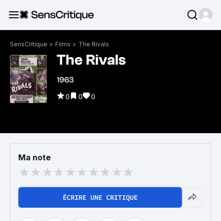
SensCritique
>
Films
>
The Rivals
The Rivals
1963
0
0
0
Ma note
ÉCRIRE UNE CRITIQUE