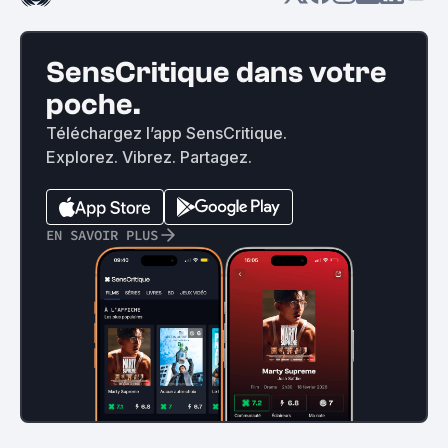
SensCritique dans votre
poche.
Téléchargez l’app SensCritique.
Explorez. Vibrez. Partagez.
EN SAVOIR PLUS