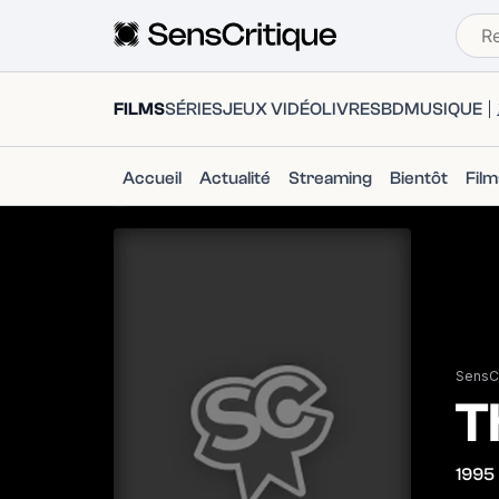
FILMS
SÉRIES
JEUX VIDÉO
LIVRES
BD
MUSIQUE
Accueil
Actualité
Streaming
Bientôt
Fil
SensCr
T
1995