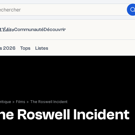
L'Édito
Communauté
Découvrir
ms 2026
Tops
Listes
itique
>
Films
>
The Roswell Incident
he Roswell Incident