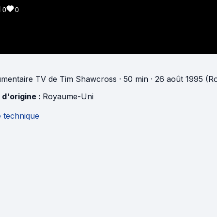
0
0
mentaire TV
de
Tim Shawcross
· 50 min
· 26 août 1995 (
 d'origine :
Royaume-Uni
e technique