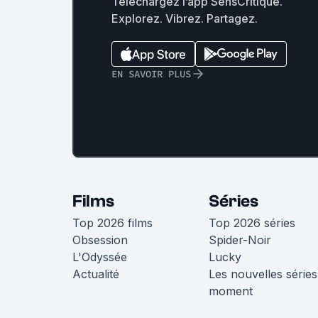
Téléchargez l’app SensCritique.
Explorez. Vibrez. Partagez.
EN SAVOIR PLUS
Films
Séries
Top 2026 films
Top 2026 séries
Obsession
Spider-Noir
L'Odyssée
Lucky
Actualité
Les nouvelles séries
moment