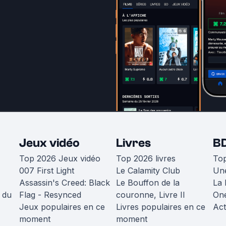
Jeux vidéo
Livres
B
Top 2026 Jeux vidéo
Top 2026 livres
To
007 First Light
Le Calamity Club
Une
Assassin's Creed: Black
Le Bouffon de la
La 
 du
Flag - Resynced
couronne, Livre II
One
Jeux populaires en ce
Livres populaires en ce
Act
moment
moment