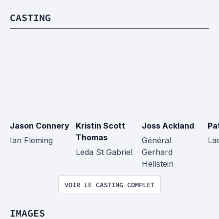
CASTING
Jason Connery
Kristin Scott 
Joss Ackland
Pa
Thomas
Ian Fleming
Général 
La
Leda St Gabriel
Gerhard 
Hellstein
VOIR LE CASTING COMPLET
IMAGES