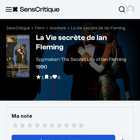
SensCritique
>
Films
>
Aventure
>
La Vie secrète de Ian Fleming
La Vie secrète de Ian
Fleming
Spymaker: The Secret Life of Ian Fleming
1990
1
9
0
Ma note