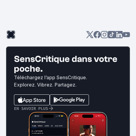
SensCritique dans votre
poche.
Téléchargez l’app SensCritique.
Explorez. Vibrez. Partagez.
EN SAVOIR PLUS