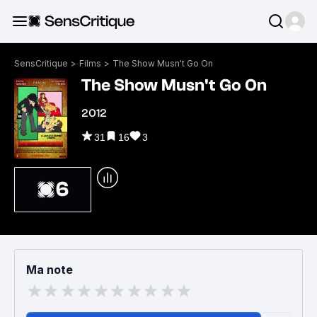
SensCritique
>
Films
>
The Show Musn't Go On
The Show Musn't Go On
2012
31
16
3
6
Ma note