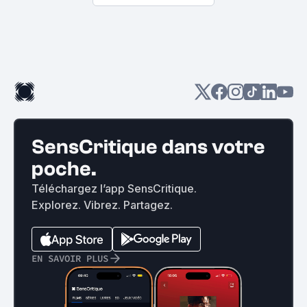
SensCritique dans votre
poche.
Téléchargez l’app SensCritique.
Explorez. Vibrez. Partagez.
EN SAVOIR PLUS