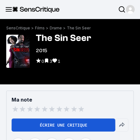
SensCritique
>
Films
>
Drame
>
The Sin Seer
The Sin Seer
2015
0
3
1
Ma note
ÉCRIRE UNE CRITIQUE