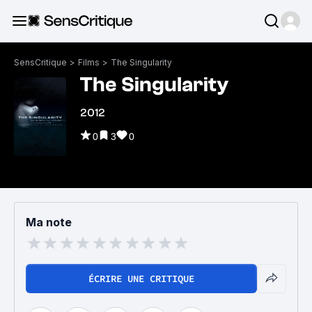
SensCritique
>
Films
>
The Singularity
The Singularity
2012
0
3
0
Ma note
ÉCRIRE UNE CRITIQUE