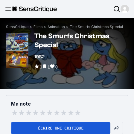
SensCritique
>
Films
>
Animation
>
The Smurfs Christmas Special
The Smurfs Christmas
Special
1982
0
1
0
Ma note
ÉCRIRE UNE CRITIQUE