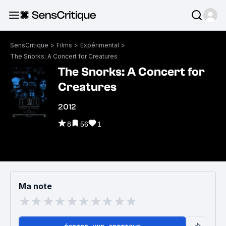
SensCritique
>
Films
>
Expérimental
>
The Snorks: A Concert for Creatures
The Snorks: A Concert for
Creatures
2012
8
56
1
Ma note