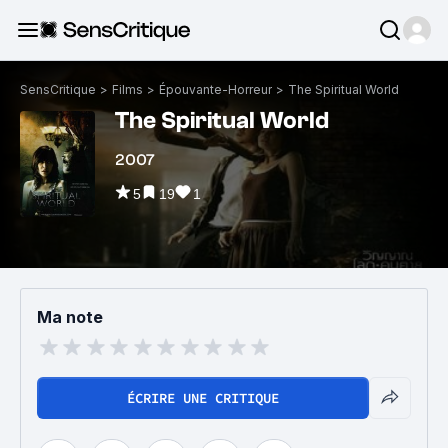
SensCritique
>
Films
>
Épouvante-Horreur
>
The Spiritual World
The Spiritual World
2007
5
19
1
Ma note
ÉCRIRE UNE CRITIQUE