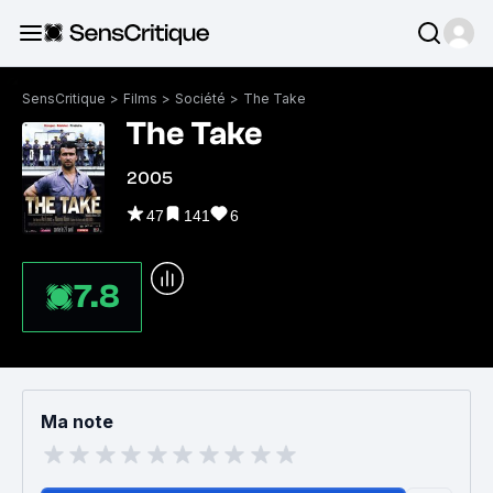
SensCritique
>
Films
>
Société
>
The Take
The Take
2005
47
141
6
7.8
Ma note