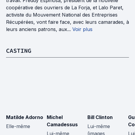
travail. Freddy Espinosa, président de la nouvelle
coopérative des ouvriers de La Forja, et Lalo Paret,
activiste du Mouvement National des Entreprises
Récupérées, vont faire face, avec leurs camarades, à
leurs anciens patrons, aux...
Voir plus
CASTING
Matilde Adorno
Michel 
Bill Clinton
Gu
Camadessus
Co
Elle-même
Lui-même 
Lui-même
(images 
Lu