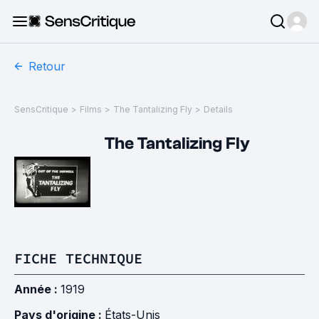
Retour
SensCritique
>
Films
>
The Tantalizing Fly
>
Details
The Tantalizing Fly
FICHE TECHNIQUE
Année :
1919
Pays d'origine :
États-Unis