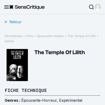
Retour
SensCritique
>
Films
>
Épouvante-Horreur
>
The Temple Of Lilith
>
Details
The Temple Of Lilith
FICHE TECHNIQUE
Genres :
Épouvante-Horreur
,
Expérimental