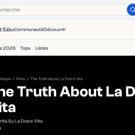
L'Édito
Communauté
Découvrir
ms 2026
Tops
Listes
itique
>
Films
>
The Truth About La Dolce Vita
he Truth About La 
ita
rità Su La Dolce Vita
0