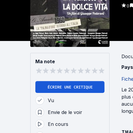
0
Docu
Ma note
Pays
Fich
ÉCRIRE UNE CRITIQUE
Le 20
plus 
Vu
aucun
long
Envie de le voir
En cours
IMA