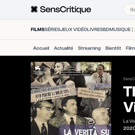
FILMS
SÉRIES
JEUX VIDÉO
LIVRES
BD
MUSIQUE
Accueil
Actualité
Streaming
Bientôt
Fil
SensCr
T
V
La Ve
202