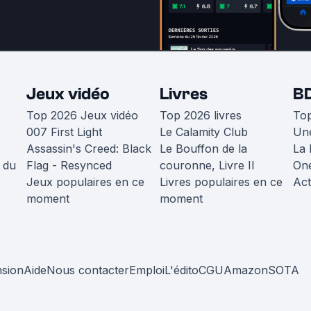
Jeux vidéo
Livres
B
Top 2026 Jeux vidéo
Top 2026 livres
To
007 First Light
Le Calamity Club
Une
Assassin's Creed: Black
Le Bouffon de la
La 
 du
Flag - Resynced
couronne, Livre II
One
Jeux populaires en ce
Livres populaires en ce
Act
moment
moment
nsion
Aide
Nous contacter
Emploi
L'édito
CGU
Amazon
SOTA