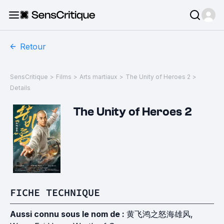
Retour
SensCritique
>
Films
>
Arts martiaux
>
The Unity of Heroes 2
>
Details
The Unity of Heroes 2
FICHE TECHNIQUE
Aussi connu sous le nom de :
黄飞鸿之怒海雄风,