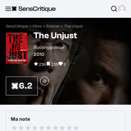
SensCritique
>
Films
>
Policier
>
The Unjust
The Unjust
Budanggeorae
2010
236
235
8
6.2
Ma note