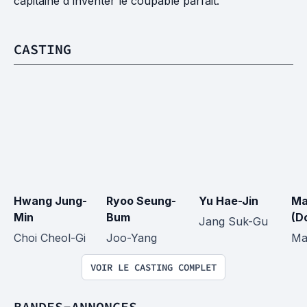
capitaine d'inventer le coupable parfait.
CASTING
Hwang Jung-
Ryoo Seung-
Yu Hae-Jin
Ma
Min
Bum
(D
Jang Suk-Gu
Choi Cheol-Gi
Joo-Yang
Ma
VOIR LE CASTING COMPLET
BANDES-ANNONCES