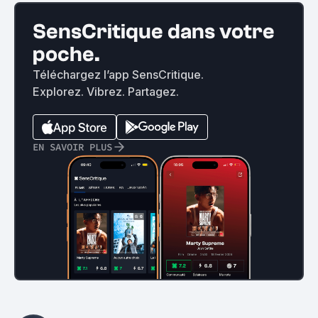
SensCritique dans votre
poche.
Téléchargez l’app SensCritique.
Explorez. Vibrez. Partagez.
EN SAVOIR PLUS