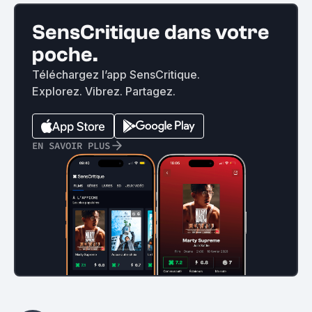
SensCritique dans votre
poche.
Téléchargez l’app SensCritique.
Explorez. Vibrez. Partagez.
EN SAVOIR PLUS