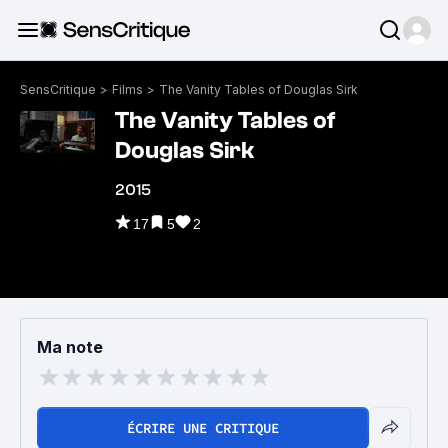
SensCritique
>
Films
>
The Vanity Tables of Douglas Sirk
The Vanity Tables of
Douglas Sirk
2015
17
5
2
Ma note
ÉCRIRE UNE CRITIQUE