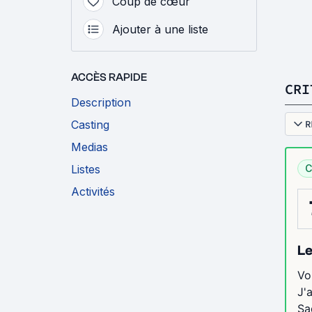
Coup de cœur
Ajouter à une liste
ACCÈS RAPIDE
CRI
Description
Casting
R
Medias
Listes
C
Activités
Le
Vo
J'
Sa