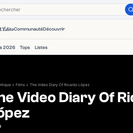
L'Édito
Communauté
Découvrir
ms 2026
Tops
Listes
itique
>
Films
>
The Video Diary Of Ricardo López
he Video Diary Of R
ópez
0