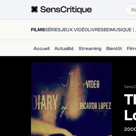
FILMS
SÉRIES
JEUX VIDÉO
LIVRES
BD
MUSIQUE
Accueil
Actualité
Streaming
Bientôt
Fil
SensCr
T
L
200