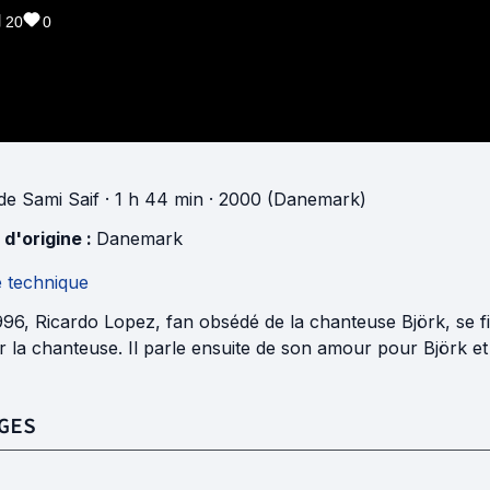
20
0
de
Sami Saif
· 1 h 44 min
· 2000 (Danemark)
 d'origine :
Danemark
e technique
96, Ricardo Lopez, fan obsédé de la chanteuse Björk, se fil
r la chanteuse. Il parle ensuite de son amour pour Björk et f
GES