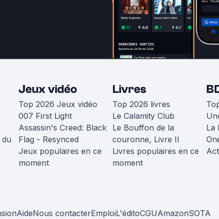
Jeux vidéo
Livres
B
Top 2026 Jeux vidéo
Top 2026 livres
To
007 First Light
Le Calamity Club
Une
Assassin's Creed: Black
Le Bouffon de la
La 
 du
Flag - Resynced
couronne, Livre II
One
Jeux populaires en ce
Livres populaires en ce
Act
moment
moment
nsion
Aide
Nous contacter
Emploi
L'édito
CGU
Amazon
SOTA