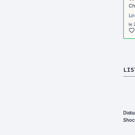
Ch
Lir
le 
LIS
Distu
Shoc