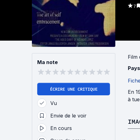
7
Film
Ma note
Pays
Fich
ÉCRIRE UNE CRITIQUE
En 19
à tue
Vu
Envie de le voir
IMA
En cours