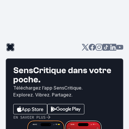
SensCritique dans votre
poche.
Téléchargez l’app SensCritique.
Explorez. Vibrez. Partagez.
EN SAVOIR PLUS