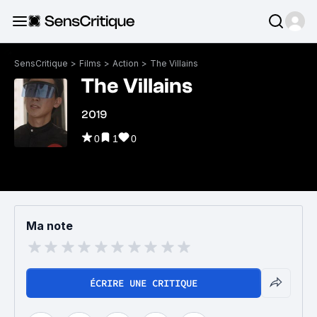
SensCritique
>
Films
>
Action
>
The Villains
The Villains
2019
0
1
0
Ma note
ÉCRIRE UNE CRITIQUE