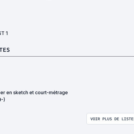
ST
1
TES
her en sketch et court-métrage
9-)
VOIR PLUS DE LISTE