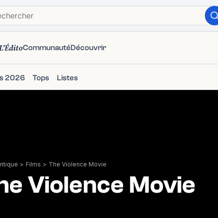
L'Édito
Communauté
Découvrir
ms 2026
Tops
Listes
itique
>
Films
>
The Violence Movie
he Violence Movie