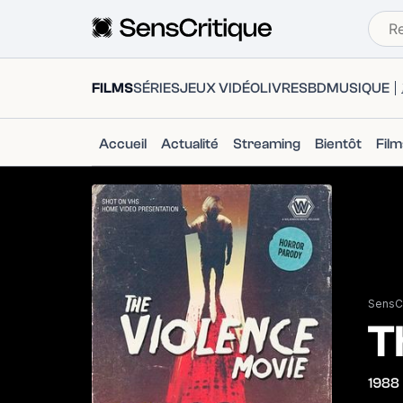
FILMS
SÉRIES
JEUX VIDÉO
LIVRES
BD
MUSIQUE
Accueil
Actualité
Streaming
Bientôt
Fil
SensCr
T
1988