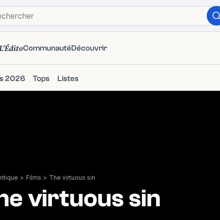
L'Édito
Communauté
Découvrir
ms 2026
Tops
Listes
itique
>
Films
>
The virtuous sin
he virtuous sin