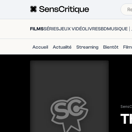
FILMS
SÉRIES
JEUX VIDÉO
LIVRES
BD
MUSIQUE
Accueil
Actualité
Streaming
Bientôt
Fil
SensCr
T