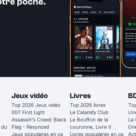
otre poche.
Jeux vidéo
Livres
B
Top 2026 Jeux vidéo
Top 2026 livres
To
007 First Light
Le Calamity Club
Une
Assassin's Creed: Black
Le Bouffon de la
La 
 du
Flag - Resynced
couronne, Livre II
One
Jeux populaires en ce
Livres populaires en ce
Act