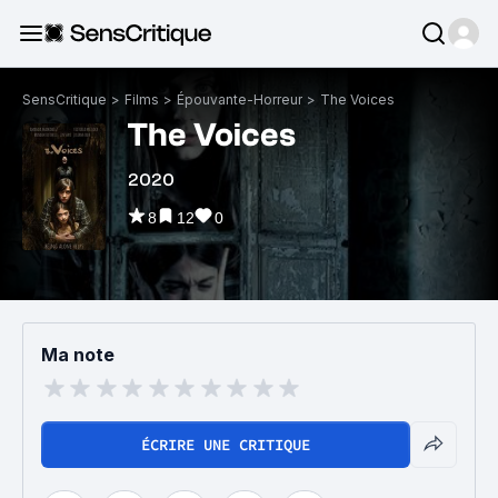
SensCritique
>
Films
>
Épouvante-Horreur
>
The Voices
The Voices
2020
8
12
0
Ma note
ÉCRIRE UNE CRITIQUE