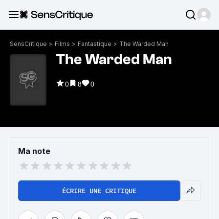
SensCritique
>
Films
>
Fantastique
>
The Warded Man
The Warded Man
0
8
0
Ma note
ÉCRIRE UNE CRITIQUE