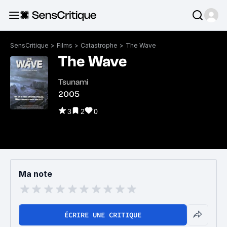
SensCritique
>
Films
>
Catastrophe
>
The Wave
The Wave
Tsunami
2005
3
2
0
Ma note
ÉCRIRE UNE CRITIQUE