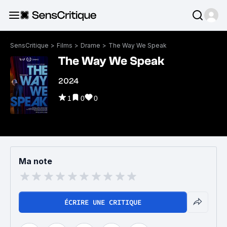
SensCritique
>
Films
>
Drame
>
The Way We Speak
The Way We Speak
2024
1
0
0
Ma note
ÉCRIRE UNE CRITIQUE